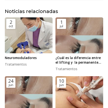
Noticias relacionadas
2
1
oct
jul
Neuromoduladores
¿Cuál es la diferencia entre
el lifting y la permanente
Tratamientos
de pestañas?
Tratamientos
24
10
jun
jun