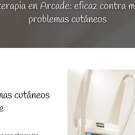
erapia en Arcade: eficaz contra mú
problemas cutáneos
emas cutáneos
e