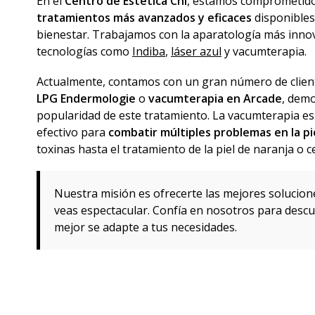
En el
Centro de Estética Chi
, estamos comprometido
tratamientos más avanzados y eficaces
disponibles 
bienestar. Trabajamos con la aparatología más innov
tecnologías como
Indiba
,
láser azul
y vacumterapia.
Actualmente, contamos con un gran número de client
LPG Endermologie
o
vacumterapia en Arcade
, demo
popularidad de este tratamiento. La vacumterapia e
efectivo para
combatir múltiples problemas en la pi
toxinas hasta el tratamiento de la piel de naranja o cel
Nuestra misión es ofrecerte las mejores solucione
veas espectacular. Confía en nosotros para descu
mejor se adapte a tus necesidades.