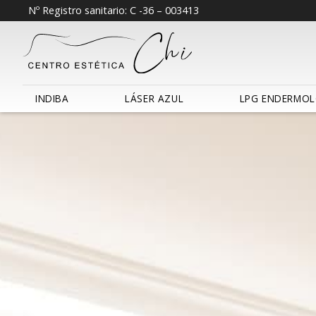
Nº Registro sanitario: C -36 – 003413
INDIBA
LÁSER AZUL
LPG ENDERMOL