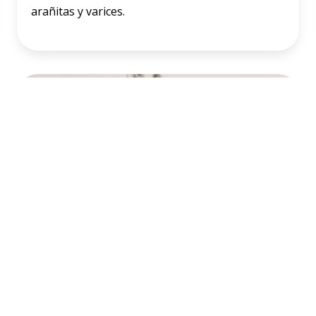
arañitas y varices.
IPL
El sistema de
Luz Pulsada Intensiva
constituye