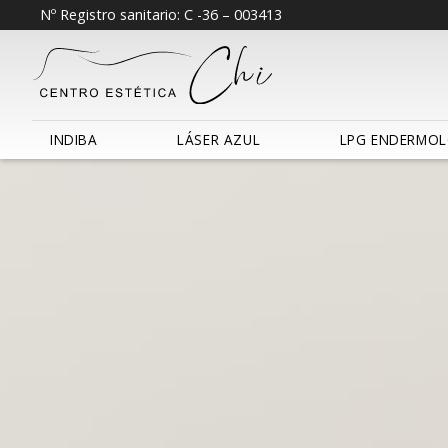
Nº Registro sanitario: C -36 – 003413
INDIBA
LÁSER AZUL
LPG ENDERMOL