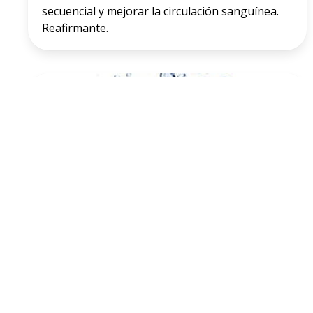
secuencial y mejorar la circulación sanguínea.
Reafirmante.
OZONOTERAPIA
Actúa como
antioxidante
, inmunomodulador,