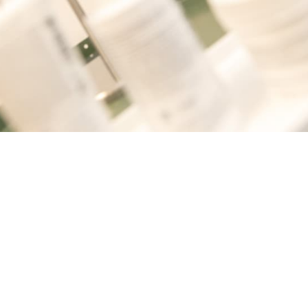
te en el implacable mundo de la alta definición, en
a para novias y eventos diarios.