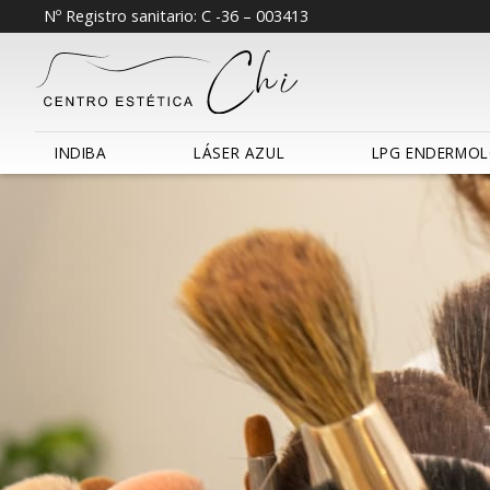
Nº Registro sanitario: C -36 – 003413
INDIBA
LÁSER AZUL
LPG ENDERMOL