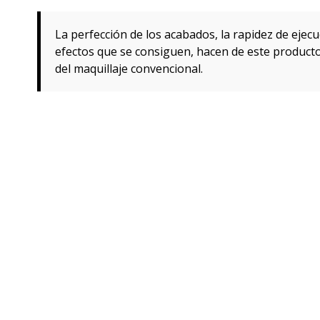
La perfección de los acabados, la rapidez de ejecu
efectos que se consiguen, hacen de este product
del maquillaje convencional.
Airbase
, es un
maquillaje para aerógrafo
. La gam
fotografía, televisión y cine. 