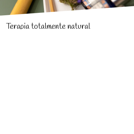
Terapia totalmente natural
Esta
terapia alternativa
que usa diferentes aromas y
aceites que se inhalan, se ingieren o se añaden al
agua del baño, promueve el bienestar físico y
psicológico.
En
aromaterapia
el aceite esencial es administrado
por
vía inhalatoria
, bien de forma directa con
difusores/evaporadores o bien en forma de masaje
aromaterapéutico, baños aromáticos, cataplasmas...
Se puede usar la
aromaterapia
junto a otras técnicas
para un enfoque más holístico de cualquier
tratamiento o para “ayudar” a la medicina moderna.