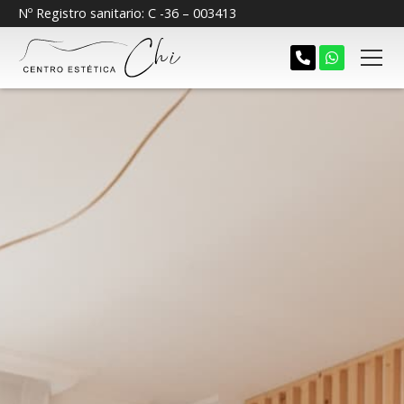
Nº Registro sanitario: C -36 – 003413