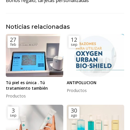
Bonos regalo, tarjetas personalizadas
Noticias relacionadas
27
12
feb
sep
Tú piel es única . Tú
ANTIPOLUCION
tratamiento también
Productos
Productos
3
30
sep
ago