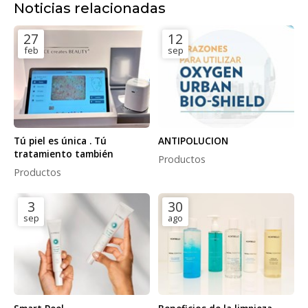
Noticias relacionadas
27
12
feb
sep
Tú piel es única . Tú
ANTIPOLUCION
tratamiento también
Productos
Productos
3
30
sep
ago